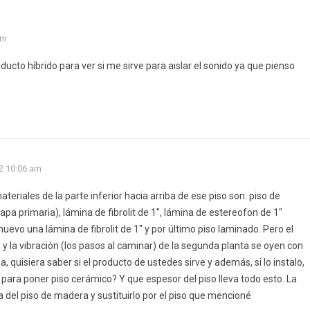
am
cto híbrido para ver si me sirve para aislar el sonido ya que pienso
2 10:06 am
eriales de la parte inferior hacia arriba de ese piso son: piso de
pa primaria), lámina de fibrolit de 1″, lámina de estereofon de 1″
evo una lámina de fibrolit de 1″ y por último piso laminado. Pero el
a y la vibración (los pasos al caminar) de la segunda planta se oyen con
a, quisiera saber si el producto de ustedes sirve y además, si lo instalo,
ara poner piso cerámico? Y que espesor del piso lleva todo esto. La
 del piso de madera y sustituirlo por el piso que mencioné