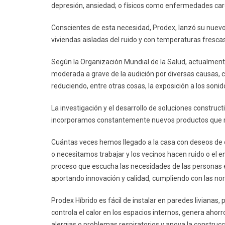
depresión, ansiedad; o físicos como enfermedades card
Conscientes de esta necesidad, Prodex, lanzó su nuevo 
viviendas aisladas del ruido y con temperaturas fresca
Según la Organización Mundial de la Salud, actualmen
moderada a grave de la audición por diversas causas,
reduciendo, entre otras cosas, la exposición a los soni
La investigación y el desarrollo de soluciones construc
incorporamos constantemente nuevos productos que me
Cuántas veces hemos llegado a la casa con deseos de des
o necesitamos trabajar y los vecinos hacen ruido o el 
proceso que escucha las necesidades de las personas e
aportando innovación y calidad, cumpliendo con las no
Prodex Híbrido es fácil de instalar en paredes livianas, 
controla el calor en los espacios internos, genera ahorr
alergias o problemas respiratorios y apoya la construcc