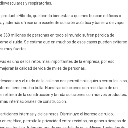
iovasculares y respiratorias.
producto Híbrido, que brinda bienestar a quienes buscan edificios o
s, y además ofrece una excelente solución acústica y barrera de vapor.
te 360 millones de personas en todo el mundo sufren pérdida de
 como el ruido. Se estima que en muchos de esos casos pueden evitarse
dos muy fuertes.
tivas es uno de los retos más importantes de la empresa, por eso
joran la calidad de vida de miles de personas.
cansar y el ruido de la calle no nos permite ni siquiera cerrar los ojos,
entorno tiene mucha bulla. Nuestras soluciones son resultado de un
n el área de la construcción y brinda soluciones con nuevos productos,
rmas internacionales de construcción.
particiones internas y cielos rasos. Disminuye el ingreso de ruido,
o energético, permite la privacidad entre recintos, no genera riesgos de
ión sostenible. Además, puede ser instalado en: edificios, fachadas de