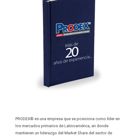
INSTALADOR
AISLANTES QUE DECORAN
PRINCIPALES VENTAJAS ESTRATÉGICAS
CIELOS SUSPENDIDOS
RELACIONES COMERCIALES JUSTAS
PAREDES LIVIANAS
GARANTÍA
SOLUCIONES ACÚSTICAS
CALIDAD
PROTECCIÓN PARA PISOS LAMINADOS
PROTECCIÓN AL CONSUMIDOR
PROTECCIÓN PARA ALFOMBRAS
SATISFACCIÓN AL CLIENTE
SISTEMAS DE AIRE ACONDICIONADO
RESPALDO TÉCNICO
JUNTAS DE EXPANSIÓN
DISEÑO DE ESTRATEGIAS
AISLANTES DE BURBUJA
DISEÑO DE SOLUCIONES PERSONALIZADAS
PRODEX® es una empresa que se posiciona como líder en
los mercados primarios de Latinoamérica, en donde
mantienen un liderazgo del Market Share del sector de