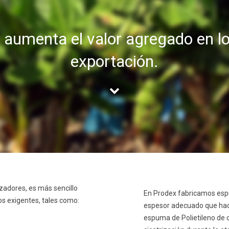
 aumenta el valor agregado en l
exportación.
zadores, es más sencillo
En Prodex fabricamos espu
s exigentes, tales como:
espesor adecuado que hace 
espuma de Polietileno de c