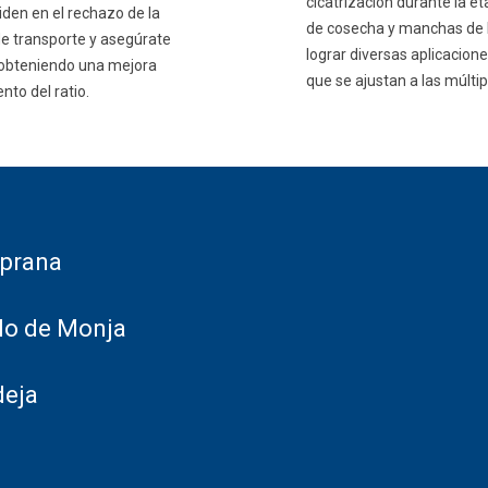
cicatrización durante la e
iden en el rechazo de la
de cosecha y manchas de lá
de transporte y asegúrate
lograr diversas aplicacion
 obteniendo una mejora
que se ajustan a las múlti
nto del ratio.
mprana
lo de Monja
deja