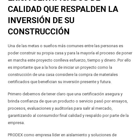
INSTALADOR
AISLANTES QUE DECORAN
PRINCIPALES VENTAJAS ESTRATÉGICAS
CALIDAD QUE RESPALDEN LA
INVERSIÓN DE SU
CIELOS SUSPENDIDOS
RELACIONES COMERCIALES JUSTAS
CONSTRUCCIÓN
PAREDES LIVIANAS
GARANTÍA
Una de las metas o sueños más comunes entre las personas es
SOLUCIONES ACÚSTICAS
CALIDAD
poder construir su propia casa y para la mayoría el proceso de poner
en marcha este proyecto conlleva esfuerzo, tiempo y dinero. Por ello
PROTECCIÓN PARA PISOS LAMINADOS
PROTECCIÓN AL CONSUMIDOR
es importante que a la hora de iniciar un proyecto como la
construcción de una casa considere la compra de materiales
PROTECCIÓN PARA ALFOMBRAS
SATISFACCIÓN AL CLIENTE
certificados que benefician su inversión presente y futura.
SISTEMAS DE AIRE ACONDICIONADO
RESPALDO TÉCNICO
Primero debemos de tener claro que una certificación asegura y
brinda confianza de que un producto o servicio pasó por ensayos,
JUNTAS DE EXPANSIÓN
DISEÑO DE ESTRATEGIAS
procesos, evaluaciones y auditorías para salir al mercado,
garantizando al consumidor final calidad y respaldo por parte de la
AISLANTES DE BURBUJA
DISEÑO DE SOLUCIONES PERSONALIZADAS
empresa.
PRODEX como empresa líder en aislamiento y soluciones de