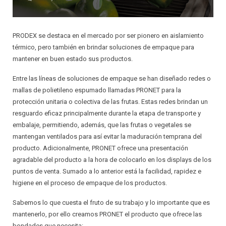
INSTALADOR
AISLANTES QUE DECORAN
PRINCIPALES VENTAJAS ESTRATÉGICAS
CIELOS SUSPENDIDOS
RELACIONES COMERCIALES JUSTAS
PRODEX se destaca en el mercado por ser pionero en aislamiento
térmico, pero también en brindar soluciones de empaque para
PAREDES LIVIANAS
GARANTÍA
mantener en buen estado sus productos.
SOLUCIONES ACÚSTICAS
CALIDAD
Entre las líneas de soluciones de empaque se han diseñado redes o
mallas de polietileno espumado llamadas PRONET para la
PROTECCIÓN PARA PISOS LAMINADOS
PROTECCIÓN AL CONSUMIDOR
protección unitaria o colectiva de las frutas. Estas redes brindan un
resguardo eficaz principalmente durante la etapa de transporte y
PROTECCIÓN PARA ALFOMBRAS
SATISFACCIÓN AL CLIENTE
embalaje, permitiendo, además, que las frutas o vegetales se
mantengan ventilados para así evitar la maduración temprana del
SISTEMAS DE AIRE ACONDICIONADO
RESPALDO TÉCNICO
producto. Adicionalmente, PRONET ofrece una presentación
agradable del producto a la hora de colocarlo en los displays de los
JUNTAS DE EXPANSIÓN
DISEÑO DE ESTRATEGIAS
puntos de venta. Sumado a lo anterior está la facilidad, rapidez e
higiene en el proceso de empaque de los productos.
AISLANTES DE BURBUJA
DISEÑO DE SOLUCIONES PERSONALIZADAS
Sabemos lo que cuesta el fruto de su trabajo y lo importante que es
mantenerlo, por ello creamos PRONET el producto que ofrece las
bondades que necesita: