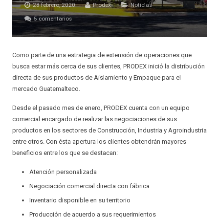
28 febrero, 2020
Prodex
Noticias
INSTALADOR
AISLANTES QUE DECORAN
PRINCIPALES VENTAJAS ESTRATÉGICAS
5 comentarios
CIELOS SUSPENDIDOS
RELACIONES COMERCIALES JUSTAS
PAREDES LIVIANAS
GARANTÍA
Como parte de una estrategia de extensión de operaciones que
busca estar más cerca de sus clientes, PRODEX inició la distribución
SOLUCIONES ACÚSTICAS
CALIDAD
directa de sus productos de Aislamiento y Empaque para el
mercado Guatemalteco.
PROTECCIÓN PARA PISOS LAMINADOS
PROTECCIÓN AL CONSUMIDOR
Desde el pasado mes de enero, PRODEX cuenta con un equipo
comercial encargado de realizar las negociaciones de sus
PROTECCIÓN PARA ALFOMBRAS
SATISFACCIÓN AL CLIENTE
productos en los sectores de Construcción, Industria y Agroindustria
entre otros. Con ésta apertura los clientes obtendrán mayores
SISTEMAS DE AIRE ACONDICIONADO
RESPALDO TÉCNICO
beneficios entre los que se destacan:
JUNTAS DE EXPANSIÓN
DISEÑO DE ESTRATEGIAS
Atención personalizada
Negociación comercial directa con fábrica
AISLANTES DE BURBUJA
DISEÑO DE SOLUCIONES PERSONALIZADAS
Inventario disponible en su territorio
Producción de acuerdo a sus requerimientos