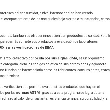
 intereses del consumidor, a nivel internacional se han creado
l comportamiento de los materiales bajo ciertas circunstancias, como
iones, también es ofrecer innovación con productos de calidad. Esto l
no que además somete sus productos a evaluación de laboratorios
5 y a las verificaciones de RIMA.
miento Reflectivo conocida por sus siglas RIMA,
es un organismo
sta categoría, dicta los códigos de ética de sus agremiados y aglomera
na función de intermediario entre los fabricantes, consumidores, entes
os térmicos.
e verificación que permite evaluar si los productos que hay en el
dos por las
normas ASTM
; gracias a este programa se logra obtener
echazo al calor de un aislante, resistencia térmica, su durabilidad y la