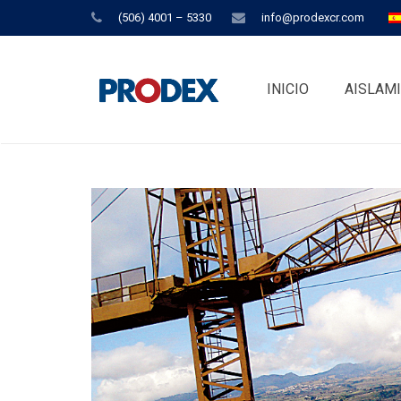
(506) 4001 – 5330
info@prodexcr.com
INICIO
AISLAM