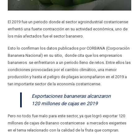
INSTALADOR
AISLANTES QUE DECORAN
PRINCIPALES VENTAJAS ESTRATÉGICAS
CIELOS SUSPENDIDOS
RELACIONES COMERCIALES JUSTAS
El 2019 fue un periodo donde el sector agroindustrial costarricense
enfrentó una fuerte contracción en su actividad económica, uno de
PAREDES LIVIANAS
GARANTÍA
los más afectados fue el sector bananero.
SOLUCIONES ACÚSTICAS
CALIDAD
Esto lo confirman los datos publicados por CORBANA (Corporación
Bananera Nacional) en su sitio, donde cita que los empresarios
PROTECCIÓN PARA PISOS LAMINADOS
PROTECCIÓN AL CONSUMIDOR
bananeros se enfrentaron a un periodo lleno de retos. Entre ellos las
condiciones provocadas por el cambio climático, una menor
PROTECCIÓN PARA ALFOMBRAS
SATISFACCIÓN AL CLIENTE
producción y hasta el peligro de plagas acompañaron en el 2019 a
tan importante sector de la economía costarricense.
SISTEMAS DE AIRE ACONDICIONADO
RESPALDO TÉCNICO
Exportaciones bananeras alcanzaron
120 millones de cajas en 2019
JUNTAS DE EXPANSIÓN
DISEÑO DE ESTRATEGIAS
Pero no todo fue malo para este sector, ya que logró exportar 120
AISLANTES DE BURBUJA
DISEÑO DE SOLUCIONES PERSONALIZADAS
millones de cajas de Banano costarricense a mercados exigentes
en el tema relacionado con la calidad de la fruta que compran.