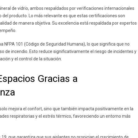
neral de vidrio, ambos respaldados por verificaciones internacionales
del producto. Lo más relevante es que estas certificaciones son
calidad de manera objetiva. Su excelencia está respaldada por expertos
esempeño.
a NFPA 101 (Código de Seguridad Humana), lo que significa que no
aso de incendio. Esto reduce significativamente el riesgo de incidentes y
ión y el control de la situación.
 Espacios Gracias a
anza
olo mejora el confort, sino que también impacta positivamente en la
des respiratorias y el estrés térmico, favoreciendo un entorno más
 que garantiza que sus aislantes no propician el crecimiento de