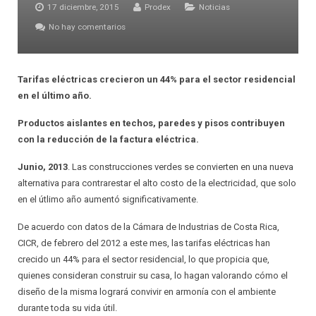
17 diciembre, 2015
Prodex
Noticias
INSTALADOR
AISLANTES QUE DECORAN
PRINCIPALES VENTAJAS ESTRATÉGICAS
No hay comentarios
CIELOS SUSPENDIDOS
RELACIONES COMERCIALES JUSTAS
PAREDES LIVIANAS
GARANTÍA
Tarifas eléctricas crecieron un 44% para el sector residencial
en el último año.
SOLUCIONES ACÚSTICAS
CALIDAD
Productos aislantes en techos, paredes y pisos contribuyen
con la reducción de la factura eléctrica.
PROTECCIÓN PARA PISOS LAMINADOS
PROTECCIÓN AL CONSUMIDOR
Junio, 2013
. Las construcciones verdes se convierten en una nueva
PROTECCIÓN PARA ALFOMBRAS
SATISFACCIÓN AL CLIENTE
alternativa para contrarestar el alto costo de la electricidad, que solo
en el útlimo año aumentó significativamente.
SISTEMAS DE AIRE ACONDICIONADO
RESPALDO TÉCNICO
De acuerdo con datos de la Cámara de Industrias de Costa Rica,
JUNTAS DE EXPANSIÓN
DISEÑO DE ESTRATEGIAS
CICR, de febrero del 2012 a este mes, las tarifas eléctricas han
crecido un 44% para el sector residencial, lo que propicia que,
AISLANTES DE BURBUJA
DISEÑO DE SOLUCIONES PERSONALIZADAS
quienes consideran construir su casa, lo hagan valorando cómo el
diseño de la misma logrará convivir en armonía con el ambiente
durante toda su vida útil.