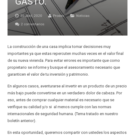
GASTO.
INSTALADOR
AISLANTES QUE DECORAN
PRINCIPALES VENTAJAS ESTRATÉGICAS
30 abril, 2020
Prodex
Noticias
CIELOS SUSPENDIDOS
RELACIONES COMERCIALES JUSTAS
2 comentarios
PAREDES LIVIANAS
GARANTÍA
La construcción de una casa implica tomar decisiones muy
SOLUCIONES ACÚSTICAS
CALIDAD
importantes ya que estas repercuten muchas veces en el valor final
de su nueva vivienda. Para evitar errores es importante que como
PROTECCIÓN PARA PISOS LAMINADOS
PROTECCIÓN AL CONSUMIDOR
propietario se informe y busque el asesoramiento necesario que
garanticen el valor de tu inversión y patrimonio.
PROTECCIÓN PARA ALFOMBRAS
SATISFACCIÓN AL CLIENTE
En algunos casos, aventurarse al invertir en un producto de un precio
SISTEMAS DE AIRE ACONDICIONADO
RESPALDO TÉCNICO
más bajo puede convertirse en un verdadero dolor de cabeza. Por
eso, antes de comprar cualquier material es necesario que se
JUNTAS DE EXPANSIÓN
DISEÑO DE ESTRATEGIAS
verifique su calidad y/o si al menos cumple con las normas
internacionales de seguridad humana. (Tema tratado en nuestro
AISLANTES DE BURBUJA
DISEÑO DE SOLUCIONES PERSONALIZADAS
boletín anterior).
En esta oportunidad, queremos compartir con ustedes los aspectos