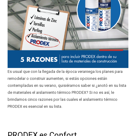
INSTALADOR
AISLANTES QUE DECORAN
PRINCIPALES VENTAJAS ESTRATÉGICAS
CIELOS SUSPENDIDOS
RELACIONES COMERCIALES JUSTAS
PAREDES LIVIANAS
GARANTÍA
SOLUCIONES ACÚSTICAS
CALIDAD
PROTECCIÓN PARA PISOS LAMINADOS
PROTECCIÓN AL CONSUMIDOR
Es usual que con la llegada de la época veraniega los planes para
PROTECCIÓN PARA ALFOMBRAS
SATISFACCIÓN AL CLIENTE
remodelar o construir aumenten, si estás opciones están
contempladas en su verano, quisiéramos saber si ¿anotó en su lista
SISTEMAS DE AIRE ACONDICIONADO
RESPALDO TÉCNICO
de materiales el aislamiento térmico PRODEX? Si no es así, le
brindamos cinco razones por las cuales el aislamiento térmico
JUNTAS DE EXPANSIÓN
DISEÑO DE ESTRATEGIAS
PRODEX es esencial en su lista.
AISLANTES DE BURBUJA
DISEÑO DE SOLUCIONES PERSONALIZADAS
PRODEX es Confort