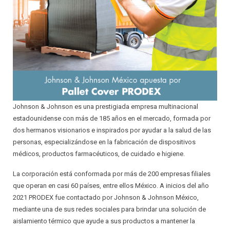
INSTALADOR
AISLANTES QUE DECORAN
PRINCIPALES VENTAJAS ESTRATÉGICAS
CIELOS SUSPENDIDOS
RELACIONES COMERCIALES JUSTAS
PAREDES LIVIANAS
GARANTÍA
SOLUCIONES ACÚSTICAS
CALIDAD
PROTECCIÓN PARA PISOS LAMINADOS
PROTECCIÓN AL CONSUMIDOR
Johnson & Johnson es una prestigiada empresa multinacional
estadounidense con más de 185 años en el mercado, formada por
PROTECCIÓN PARA ALFOMBRAS
SATISFACCIÓN AL CLIENTE
dos hermanos visionarios e inspirados por ayudar a la salud de las
personas, especializándose en la fabricación de dispositivos
SISTEMAS DE AIRE ACONDICIONADO
RESPALDO TÉCNICO
médicos, productos farmacéuticos, de cuidado e higiene.
La corporación está conformada por más de 200 empresas filiales
JUNTAS DE EXPANSIÓN
DISEÑO DE ESTRATEGIAS
que operan en casi 60 países, entre ellos México. A inicios del año
2021 PRODEX fue contactado por Johnson & Johnson México,
AISLANTES DE BURBUJA
DISEÑO DE SOLUCIONES PERSONALIZADAS
mediante una de sus redes sociales para brindar una solución de
aislamiento térmico que ayude a sus productos a mantener la