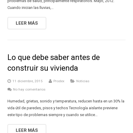
problemas de salud, principalmente respiratorios. Mayo, 2012.
INSTALADOR
AISLANTES QUE DECORAN
PRINCIPALES VENTAJAS ESTRATÉGICAS
Cuando inician las lluvias,…
CIELOS SUSPENDIDOS
RELACIONES COMERCIALES JUSTAS
LEER MÁS
PAREDES LIVIANAS
GARANTÍA
SOLUCIONES ACÚSTICAS
CALIDAD
Lo que debe saber antes de
PROTECCIÓN PARA PISOS LAMINADOS
PROTECCIÓN AL CONSUMIDOR
construir su vivienda
PROTECCIÓN PARA ALFOMBRAS
SATISFACCIÓN AL CLIENTE
11 diciembre, 2015
Prodex
Noticias
SISTEMAS DE AIRE ACONDICIONADO
RESPALDO TÉCNICO
No hay comentarios
JUNTAS DE EXPANSIÓN
DISEÑO DE ESTRATEGIAS
Humedad, grietas, sonido y temperatura, reducen hasta en un 30% la
vida útil de paredes, pisos y techos Tecnología aislante previene
AISLANTES DE BURBUJA
DISEÑO DE SOLUCIONES PERSONALIZADAS
este tipo de problemas siempre y cuando se utilice…
LEER MÁS