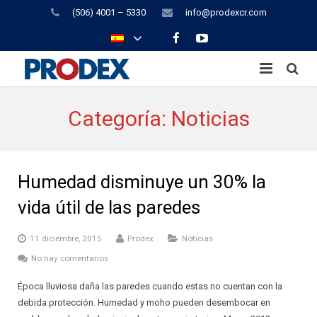
(506) 4001 – 5330
info@prodexcr.com
INICIO
Categoría:
Noticias
AISLAMIENTO
EMPAQUE
DUEÑO DE CASA
Humedad disminuye un 30% la
BLOG
PROFESIONAL DE LA CONSTRUCCIÓN
AGRÍCOLA
vida útil de las paredes
CONTACTO
DISTRIBUIDOR
ELECTRÓNICO
CUBIERTAS INDUSTRIALES
BANAPACK
11 diciembre, 2015
Prodex
Noticias
No hay comentarios
TERMOFORMADO
PRODUCCIÓN PECUARIA
EMBALAJE
TECHOS COMERCIALES
TRAYECTORIA DE LA CORPORACIÓN
DISCO PROTECTOR SOLAR
Época lluviosa daña las paredes cuando estas no cuentan con la
CALCULADORA TÉRMICA
PROVEEDOR
INDUSTRIAL
TECHOS RESIDENCIALES
RETOS ESTRATÉGICOS
PRONET
debida protección. Humedad y moho pueden desembocar en